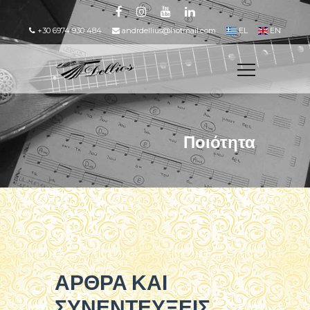
+30 6974 930 484
andrdellius@hotmail.com
EL
EN
Ποιότητα
ΑΡΘΡΑ ΚΑΙ
ΣΥΝΕΝΤΕΥΞΕΙΣ