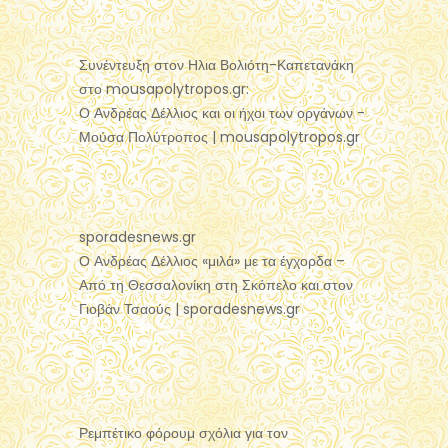
Συνέντευξη στον Ηλια Βολιότη-Καπετανάκη
στο mousapolytropos.gr:
Ο Ανδρέας Δέλλιος και οι ήχοι των οργάνων -
Μούσα Πολύτροπος | mousapolytropos.gr
sporadesnews.gr
Ο Ανδρέας Δέλλιος «μιλά» με τα έγχορδα –
Από τη Θεσσαλονίκη στη Σκόπελο και στον
Γιοβάν Τσαούς | sporadesnews.gr
Ρεμπέτικο φόρουμ σχόλια για τον