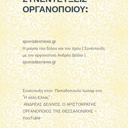
ΟΡΓΑΝΟΠΟΙΟΥ:
sporadesnews.gr
Η μαγεία του ξύλου και του ήχου | Συνέντευξη
με τον οργανοποιό Ανδρέα Δέλλιο |
sporadesnews.gr
Συνέντευξη στον Παπαδόπουλο Ιωσήφ στο
"Η άλλη Ελλάς" :
ΑΝΔΡΕΑΣ ΔΕΛΛΙΟΣ. Ο ΑΡΙΣΤΟΚΡΑΤΗΣ
ΟΡΓΑΝΟΠΟΙΟΣ ΤΗΣ ΘΕΣΣΑΛΟΝΙΚΗΣ -
YouTube