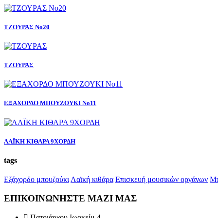
ΤΖΟΥΡΑΣ Νο20
ΤΖΟΥΡΑΣ
ΕΞΑΧΟΡΔΟ ΜΠΟΥΖΟΥΚΙ Νο11
ΛΑΪΚΗ ΚΙΘΑΡΑ 9ΧΟΡΔΗ
tags
Εξάχορδο μπουζούκι
Λαϊκή κιθάρα
Επισκευή μουσικών οργάνων
Μπ
ΕΠΙΚΟΙΝΩΝΗΣΤΕ
ΜΑΖΙ ΜΑΣ
Πατριάρχου Ιωακείμ 4,