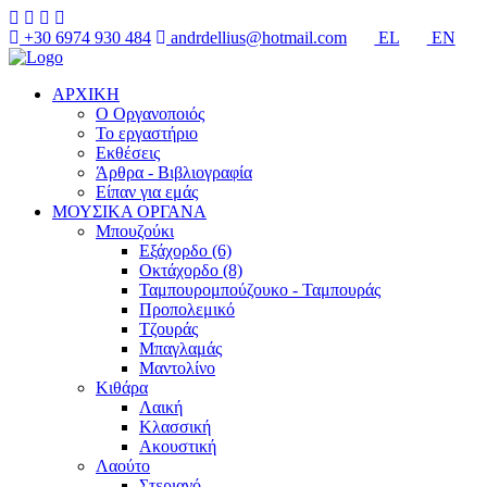
+30 6974 930 484
andrdellius@hotmail.com
EL
EN
ΑΡΧΙΚΗ
Ο Οργανοποιός
Το εργαστήριο
Εκθέσεις
Άρθρα - Βιβλιογραφία
Είπαν για εμάς
ΜΟΥΣΙΚΑ ΟΡΓΑΝΑ
Μπουζούκι
Εξάχορδο (6)
Οκτάχορδο (8)
Ταμπουρομπούζουκο - Ταμπουράς
Προπολεμικό
Τζουράς
Μπαγλαμάς
Μαντολίνο
Κιθάρα
Λαική
Κλασσική
Ακουστική
Λαούτο
Στεριανό