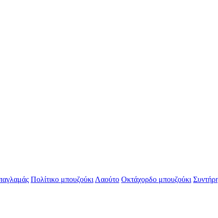
αγλαμάς
Πολίτικο μπουζούκι
Λαούτο
Οκτάχορδο μπουζούκι
Συντήρ