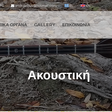
84
andrdellius@hotmail.com
EL
EN
ΣΙΚΑ ΟΡΓΑΝΑ
GALLERY
ΕΠΙΚΟΙΝΩΝΙΑ
Ακουστική