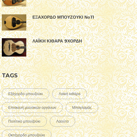
ΕΞΑΧΟΡΔΟ ΜΠΟΥΖΟΥΚΙ Νο11
ΛΑΪΚΗ ΚΙΘΑΡΑ 9ΧΟΡΔΗ
TAGS
Εξάχορδο μπουζούκι
Λαϊκή κιθάρα
Επισκευή μουσικών οργάνων
Μπαγλαμάς
Πολίτικο μπουζούκι
Λαούτο
Οκτάχορδο μπουζούκι