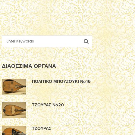
ΔΙΑΘΕΣΙΜΑ ΟΡΓΑΝΑ
ΠΟΛΙΤΙΚΟ ΜΠΟΥΖΟΥΚΙ Νο16
ΤΖΟΥΡΑΣ Νο20
ΤΖΟΥΡΑΣ