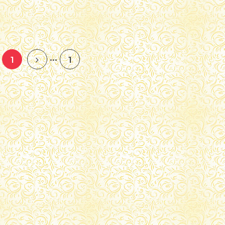
...
1
1