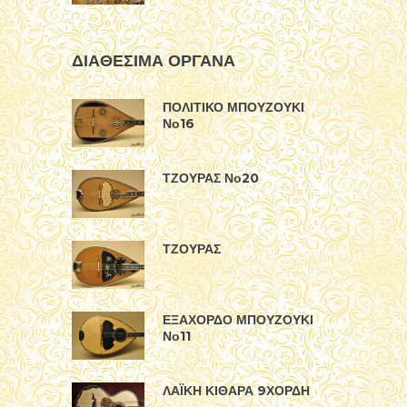
ΠΟΛΙΤΙΚΟ ΜΠΟΥΖΟΥΚΙ
Νο16
ΤΖΟΥΡΑΣ Νο20
ΤΖΟΥΡΑΣ
ΕΞΑΧΟΡΔΟ ΜΠΟΥΖΟΥΚΙ
Νο11
ΛΑΪΚΗ ΚΙΘΑΡΑ 9ΧΟΡΔΗ
TAGS