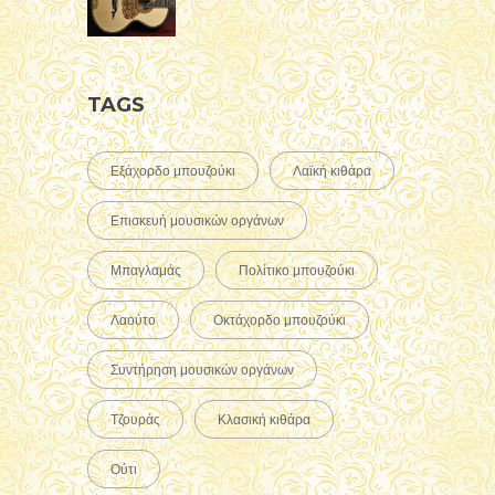
Εξάχορδο μπουζούκι
Λαϊκή κιθάρα
Επισκευή μουσικών οργάνων
Μπαγλαμάς
Πολίτικο μπουζούκι
Λαούτο
Οκτάχορδο μπουζούκι
Συντήρηση μουσικών οργάνων
Τζουράς
Κλασική κιθάρα
Ούτι