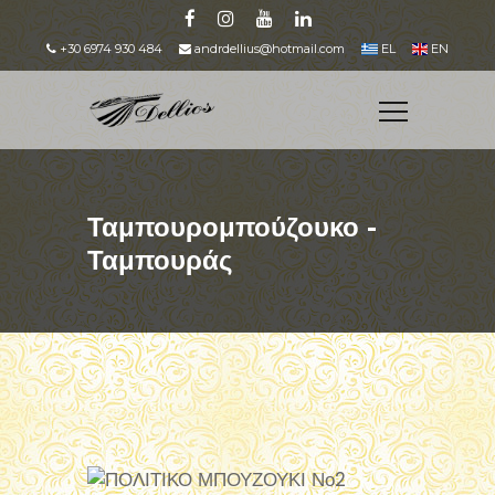
+30 6974 930 484
andrdellius@hotmail.com
EL
EN
Ταμπουρομπούζουκο -
Ταμπουράς