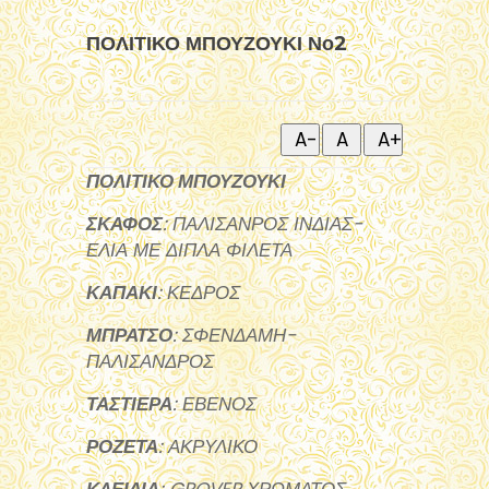
ΠΟΛΙΤΙΚΟ ΜΠΟΥΖΟΥΚΙ Νο2
ΠΟΛΙΤΙΚΟ ΜΠΟΥΖΟΥΚΙ
ΣΚΑΦΟΣ
: ΠΑΛΙΣΑΝΡΟΣ ΙΝΔΙΑΣ-
ΕΛΙΑ ΜΕ ΔΙΠΛΑ ΦΙΛΕΤΑ
ΚΑΠΑΚΙ
: ΚΕΔΡΟΣ
ΜΠΡΑΤΣΟ
: ΣΦΕΝΔΑΜΗ-
ΠΑΛΙΣΑΝΔΡΟΣ
ΤΑΣΤΙΕΡΑ
: ΕΒΕΝΟΣ
ΡΟΖΕΤΑ
: ΑΚΡΥΛΙΚΟ