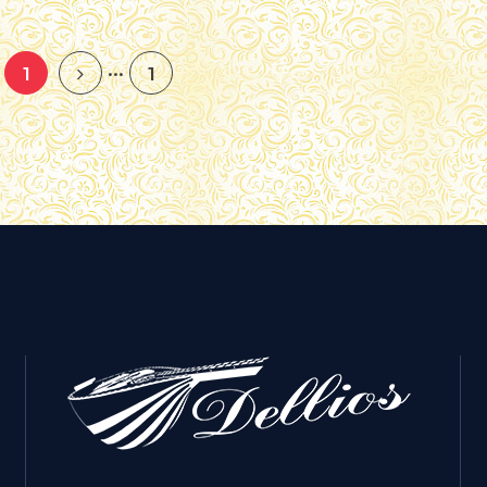
...
1
1