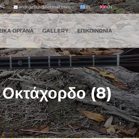
84
andrdellius@hotmail.com
EL
EN
ΣΙΚΑ ΟΡΓΑΝΑ
GALLERY
ΕΠΙΚΟΙΝΩΝΙΑ
Οκτάχορδο (8)