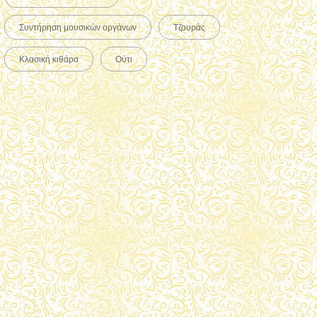
Συντήρηση μουσικών οργάνων
Τζουράς
Κλασική κιθάρα
Ούτι