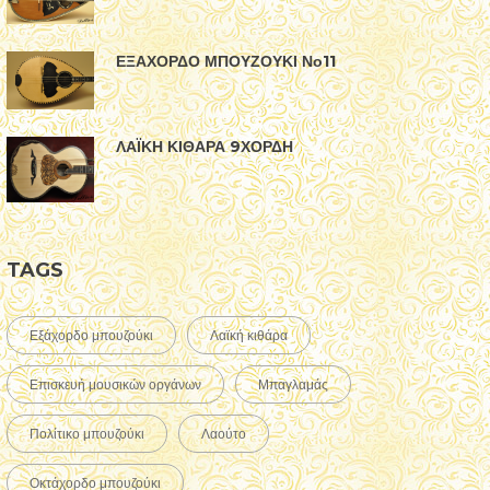
ΕΞΑΧΟΡΔΟ ΜΠΟΥΖΟΥΚΙ Νο11
ΛΑΪΚΗ ΚΙΘΑΡΑ 9ΧΟΡΔΗ
TAGS
Εξάχορδο μπουζούκι
Λαϊκή κιθάρα
Επισκευή μουσικών οργάνων
Μπαγλαμάς
Πολίτικο μπουζούκι
Λαούτο
Οκτάχορδο μπουζούκι