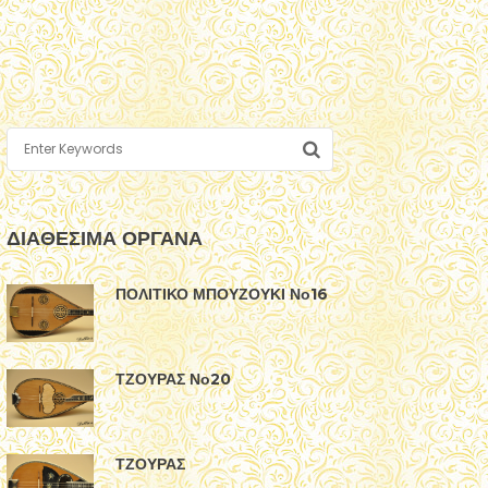
ΔΙΑΘΕΣΙΜΑ ΟΡΓΑΝΑ
ΠΟΛΙΤΙΚΟ ΜΠΟΥΖΟΥΚΙ Νο16
ΤΖΟΥΡΑΣ Νο20
ΤΖΟΥΡΑΣ