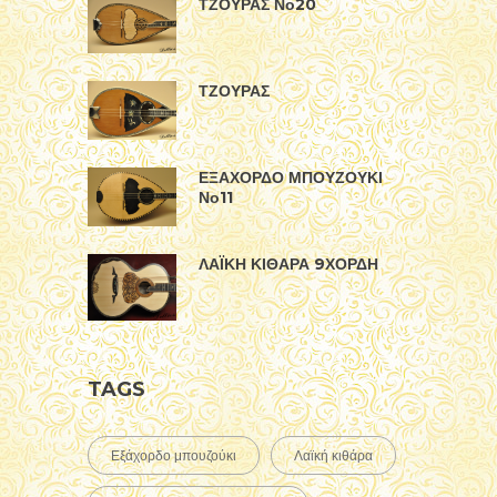
ΤΖΟΥΡΑΣ Νο20
ΤΖΟΥΡΑΣ
ΕΞΑΧΟΡΔΟ ΜΠΟΥΖΟΥΚΙ
Νο11
ΛΑΪΚΗ ΚΙΘΑΡΑ 9ΧΟΡΔΗ
TAGS
Εξάχορδο μπουζούκι
Λαϊκή κιθάρα