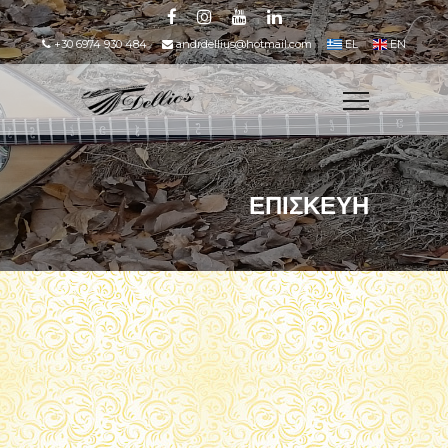
+30 6974 930 484
andrdellius@hotmail.com
EL
EN
ΕΠΙΣΚΕΥΗ