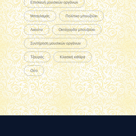
Επισκευή μουσικών οργάνων
Μπαγλαμάς
Πολίτικο μπουζούκι
Λαούτο
Οκτάχορδο μπουζούκι
Συντήρηση μουσικών οργάνων
Τζουράς
Κλασική κιθάρα
Ούτι