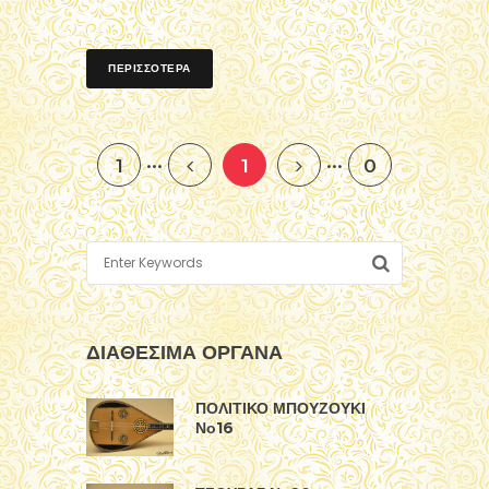
ΠΕΡΙΣΣΟΤΕΡΑ
...
...
1
1
0
ΔΙΑΘΕΣΙΜΑ ΟΡΓΑΝΑ
ΠΟΛΙΤΙΚΟ ΜΠΟΥΖΟΥΚΙ
Νο16