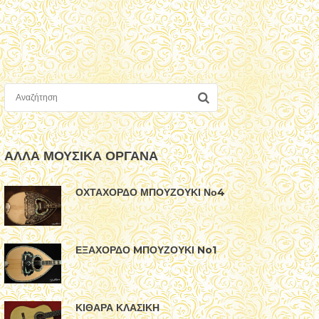
ΑΛΛΑ ΜΟΥΣΙΚΑ ΟΡΓΑΝΑ
ΟΧΤΑΧΟΡΔΟ ΜΠΟΥΖΟΥΚΙ Νο4
ΕΞΑΧΟΡΔΟ MΠΟΥΖΟΥΚΙ No1
ΚΙΘΑΡΑ ΚΛΑΣΙΚΗ