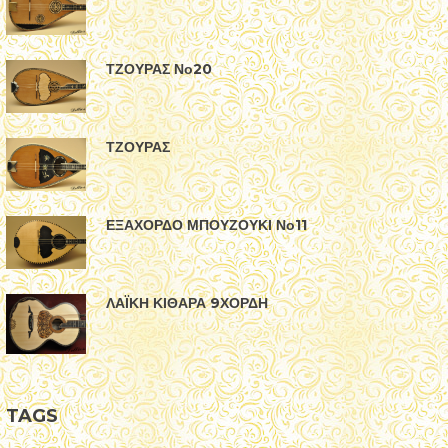
ΤΖΟΥΡΑΣ Νο20
ΤΖΟΥΡΑΣ
ΕΞΑΧΟΡΔΟ ΜΠΟΥΖΟΥΚΙ Νο11
ΛΑΪΚΗ ΚΙΘΑΡΑ 9ΧΟΡΔΗ
TAGS