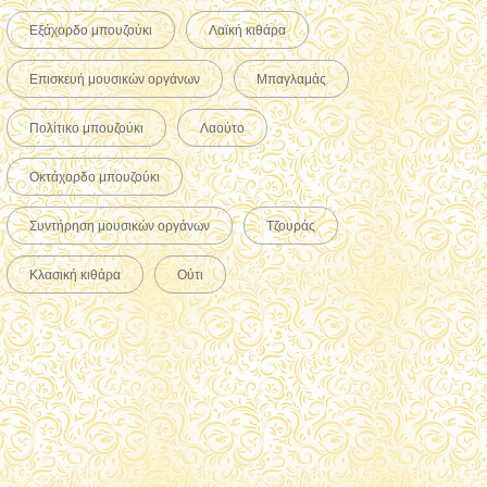
Εξάχορδο μπουζούκι
Λαϊκή κιθάρα
Επισκευή μουσικών οργάνων
Μπαγλαμάς
Πολίτικο μπουζούκι
Λαούτο
Οκτάχορδο μπουζούκι
Συντήρηση μουσικών οργάνων
Τζουράς
Κλασική κιθάρα
Ούτι