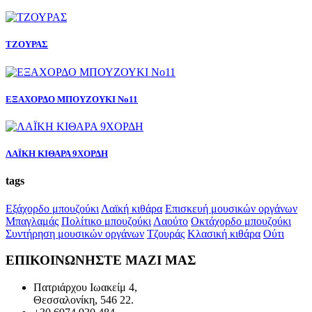
ΤΖΟΥΡΑΣ
ΕΞΑΧΟΡΔΟ ΜΠΟΥΖΟΥΚΙ Νο11
ΛΑΪΚΗ ΚΙΘΑΡΑ 9ΧΟΡΔΗ
tags
Εξάχορδο μπουζούκι
Λαϊκή κιθάρα
Επισκευή μουσικών οργάνων
Μπαγλαμάς
Πολίτικο μπουζούκι
Λαούτο
Οκτάχορδο μπουζούκι
Συντήρηση μουσικών οργάνων
Τζουράς
Κλασική κιθάρα
Ούτι
ΕΠΙΚΟΙΝΩΝΗΣΤΕ
ΜΑΖΙ ΜΑΣ
Πατριάρχου Ιωακείμ 4,
Θεσσαλονίκη, 546 22.