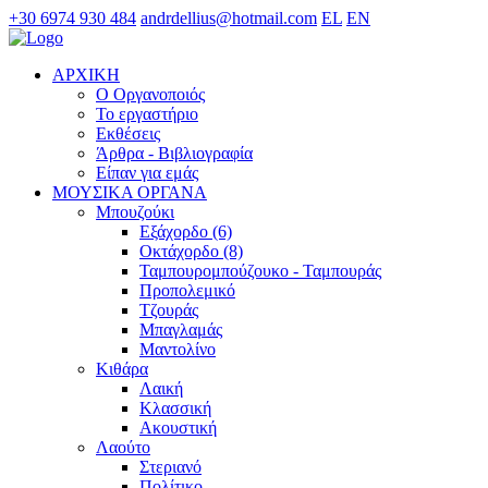
+30 6974 930 484
andrdellius@hotmail.com
EL
EN
ΑΡΧΙΚΗ
Ο Οργανοποιός
Το εργαστήριο
Εκθέσεις
Άρθρα - Βιβλιογραφία
Είπαν για εμάς
ΜΟΥΣΙΚΑ ΟΡΓΑΝΑ
Μπουζούκι
Εξάχορδο (6)
Οκτάχορδο (8)
Ταμπουρομπούζουκο - Ταμπουράς
Προπολεμικό
Τζουράς
Μπαγλαμάς
Μαντολίνο
Κιθάρα
Λαική
Κλασσική
Ακουστική
Λαούτο
Στεριανό
Πολίτικο